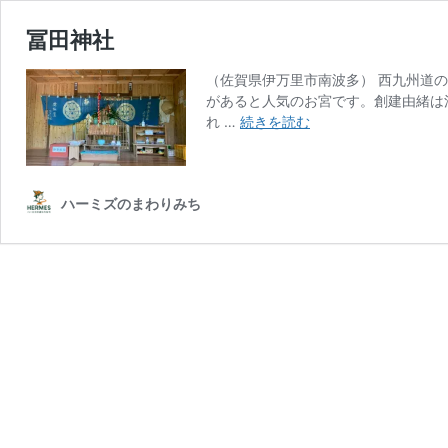
冨田神社
（佐賀県伊万里市南波多） 西九州道
があると人気のお宮です。創建由緒は
冨
れ …
続きを読む
田
神
社
ハーミズのまわりみち