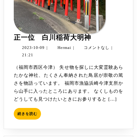
正
正一位 白川稲荷大明神
一
2023-
Hermai
2023-10-09
|
Hermai
|
コメントなし
|
位
10-
21:21
白
09
（福岡市西区今津） 失せ物を探しに大変霊験あら
川
たかな神社、たくさん奉納された鳥居が崇敬の篤
稲
さを物語っています。 福岡市漁協浜崎今津支所か
荷
ら山手に入ったところにあります。 なくしものを
大
どうしても見つけたいときにお参りすると […]
明
神
続
続きを読む
き
を
読
む