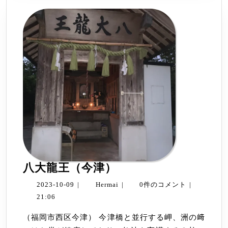
八
八大龍王（今津）
大
2023-
Hermai
2023-10-09
|
Hermai
|
0件のコメント
|
龍
10-
21:06
王
09
（福岡市西区今津） 今津橋と並行する岬、洲の﨑
（今