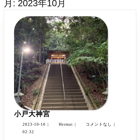
月:
2023年10月
小
小戸大神宮
戸
2023-
Hermai
2023-10-16
|
Hermai
|
コメントなし
|
大
10-
02:32
神
16