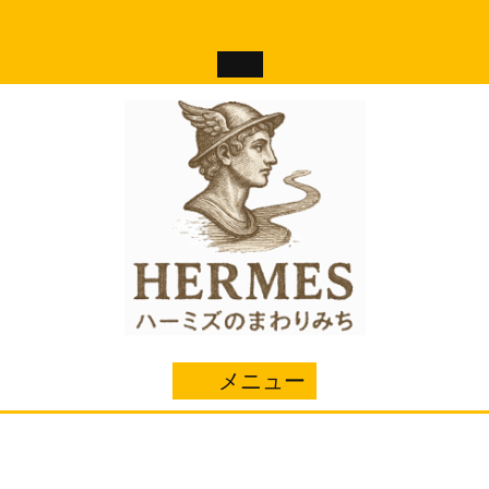
コ
ン
テ
ン
ツ
へ
ス
キ
ッ
プ
メニュー
メ
ニ
ュ