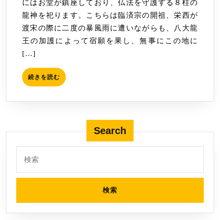
にはお堂が鎮座しており、仏法を守護する８柱の
津）
龍神を祀ります。こちらは臨済宗の開祖、栄西が
渡宋の際に二度の暴風雨に遭いながらも、八大龍
王の加護によって宿願を果し、無事にこの地に
[…]
続
続きを読む
き
を
読
む
Search
検
索: