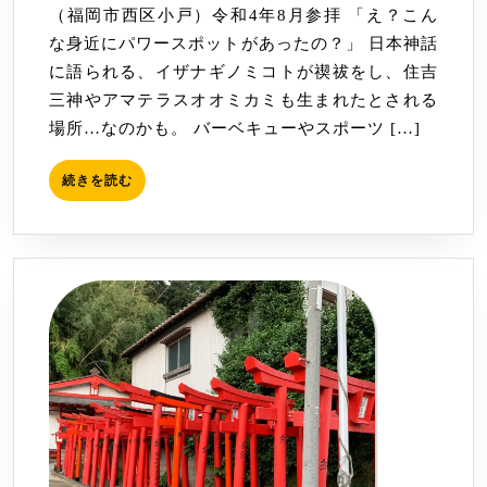
（福岡市西区小戸）令和4年8月参拝 「え？こん
宮
な身近にパワースポットがあったの？」 日本神話
に語られる、イザナギノミコトが禊祓をし、住吉
三神やアマテラスオオミカミも生まれたとされる
場所…なのかも。 バーベキューやスポーツ […]
続
続きを読む
き
を
読
む