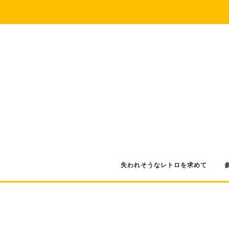
コ
ン
テ
ン
ツ
へ
ス
キ
ッ
プ
失われそうなレトロを求めて