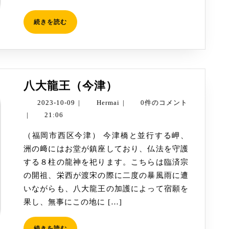
続
続きを読む
き
を
読
む
八
八大龍王（今津）
大
2023-
Hermai
2023-10-09
|
Hermai
|
0件のコメント
龍
10-
|
21:06
王
09
（福岡市西区今津） 今津橋と並行する岬、
（今
洲の﨑にはお堂が鎮座しており、仏法を守護
津）
する８柱の龍神を祀ります。こちらは臨済宗
の開祖、栄西が渡宋の際に二度の暴風雨に遭
いながらも、八大龍王の加護によって宿願を
果し、無事にこの地に […]
続
続きを読む