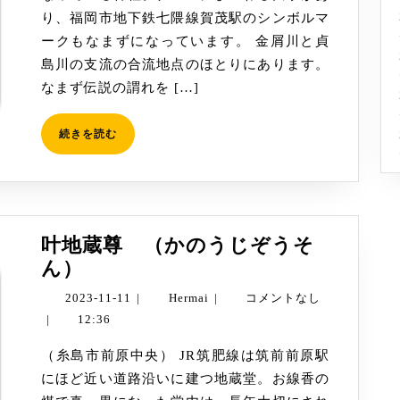
り、福岡市地下鉄七隈線賀茂駅のシンボルマ
ークもなまずになっています。 金屑川と貞
島川の支流の合流地点のほとりにあります。
なまず伝説の謂れを […]
続
続きを読む
き
を
読
む
叶地蔵尊 （かのうじぞうそ
叶
ん）
地
2023-
Hermai
2023-11-11
|
Hermai
|
コメントなし
蔵
11-
|
12:36
尊
11
（糸島市前原中央） JR筑肥線は筑前前原駅
（か
にほど近い道路沿いに建つ地蔵堂。お線香の
の