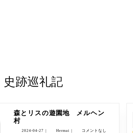
・史跡巡礼記
森とリスの遊園地 メルヘン
森
村
と
2024-
Hermai
2024-04-27
|
Hermai
|
コメントなし