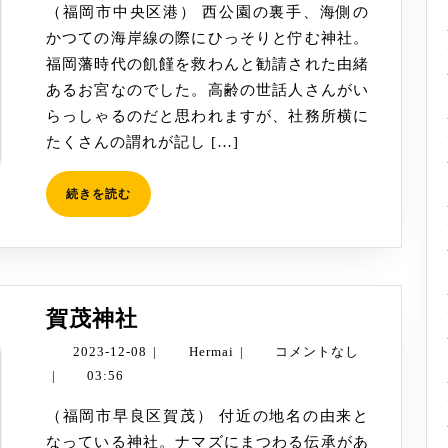
（福岡市中央区港） 西公園の裏手、海側の
かつての海岸線の際にひっそりと佇む神社。
福岡藩時代の飢饉を救わんと勧請された由緒
あるお宮なのでした。高齢の世話人さんがい
らっしゃるのだと思われますが、社務所横に
たくさんの謂れが記し […]
続
続きを読む
き
を
読
む
賀
賀茂神社
茂
2023-
Hermai
2023-12-08
|
Hermai
|
コメントなし
神
12-
|
03:56
社
08
（福岡市早良区賀茂） 付近の地名の由来と
なっている神社。ナマズにまつわる伝承があ