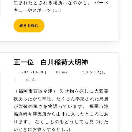
生まれたとされる場所…なのかも。 バーベ
キューやスポーツ […]
続
続きを読む
き
を
読
む
正
正一位 白川稲荷大明神
一
2023-
Hermai
2023-10-09
|
Hermai
|
コメントなし
位
10-
|
21:21
白
09
（福岡市西区今津） 失せ物を探しに大変霊
川
験あらたかな神社、たくさん奉納された鳥居
稲
が崇敬の篤さを物語っています。 福岡市漁
荷
協浜崎今津支所から山手に入ったところにあ
大
ります。 なくしものをどうしても見つけた
明
いときにお参りすると […]
神