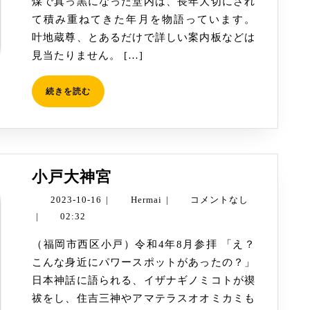
煤で真っ黒になった堂内は、長年大切にされ
う
て積み重ねてきた年月を物語っています。
じ
叶地蔵尊、とあるだけで詳しい案内板などは
ぞ
見当たりません。 […]
う
そ
続
続きを読む
ん）
き
を
読
む
小
小戸大神宮
戸
2023-
Hermai
2023-10-16
|
Hermai
|
コメントなし
大
10-
|
02:32
神
16
（福岡市西区小戸）令和4年8月参拝 「え？
宮
こんな身近にパワースポットがあったの？」
日本神話に語られる、イザナギノミコトが禊
祓をし、住吉三神やアマテラスオオミカミも