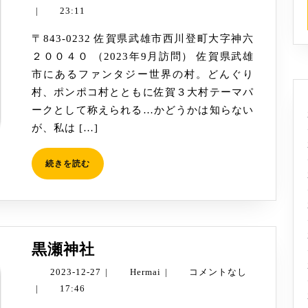
リ
04-
|
23:11
ス
27
〒843-0232 佐賀県武雄市西川登町大字神六
の
２００４０ （2023年9月訪問） 佐賀県武雄
遊
市にあるファンタジー世界の村。どんぐり
園
村、ポンポコ村とともに佐賀３大村テーマパ
地
ークとして称えられる…かどうかは知らない
メ
が、私は […]
ル
ヘ
続
続きを読む
ン
き
村
を
読
む
黒
黒瀬神社
瀬
2023-
Hermai
2023-12-27
|
Hermai
|
コメントなし
神
12-
|
17:46
社
27