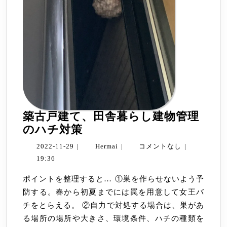
築古戸建て、田舎暮らし建物管理
築
のハチ対策
古
2022-
Hermai
2022-11-29
|
Hermai
|
コメントなし
|
戸
11-
19:36
建
29
ポイントを整理すると… ①巣を作らせないよう予
て、
防する。春から初夏までには罠を用意して女王バ
田
チをとらえる。 ②自力で対処する場合は、巣があ
舎
る場所の場所や大きさ、環境条件、ハチの種類を
暮