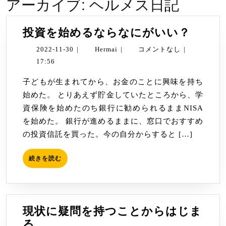
アーカイブ:
ヘルメス日記
投
投資を始めるならなにがいい？
資
2022-
Hermai
2022-11-30
|
Hermai
|
コメントなし
|
を
11-
17:56
始
30
子どもが生まれてから、お金のことに興味を持ち
め
始めた。 とりあえず貯金していたところから、学
る
資保険を始めたのち銀行に勧められるままNISA
な
を始めた。 銀行が進めるままに、窓口でおすすめ
ら
の投資信託を買った。今の自分からすると […]
な
に
続
続きを読む
が
き
い
を
読
い？
む
現状に疑問を持つことからはじま
現
る