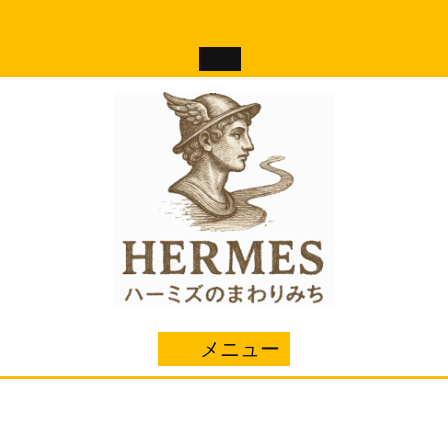
コ
ン
テ
ン
ツ
へ
ス
キ
ッ
プ
メニュー
メ
ニ
ュ