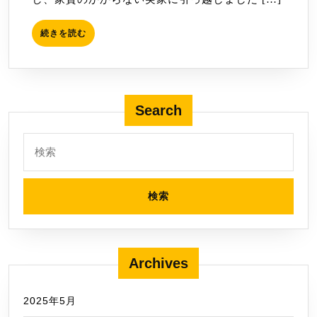
続
続きを読む
き
を
読
む
Search
検
索:
Archives
2025年5月