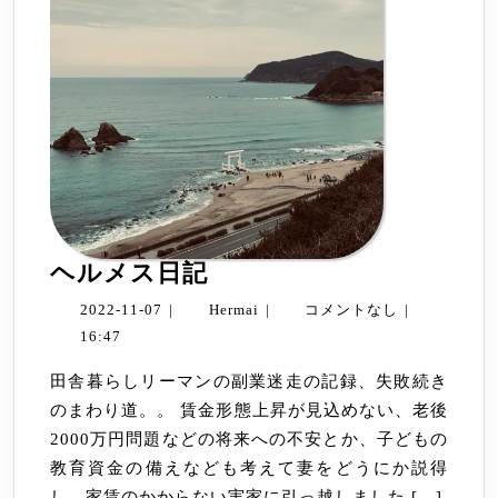
ヘ
ヘルメス日記
ル
2022-
Hermai
2022-11-07
|
Hermai
|
コメントなし
|
メ
11-
16:47
ス
07
田舎暮らしリーマンの副業迷走の記録、失敗続き
日
のまわり道。。 賃金形態上昇が見込めない、老後
記
2000万円問題などの将来への不安とか、子どもの
教育資金の備えなども考えて妻をどうにか説得
し、家賃のかからない実家に引っ越しました […]