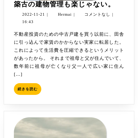
築
築古の建物管理も楽じゃない。
古
2022-
Hermai
2022-11-21
|
Hermai
|
コメントなし
|
の
11-
16:43
建
21
不動産投資のための中古戸建を買う以前に、田舎
物
に引っ込んで家賃のかからない実家に転居した。
管
これによって生活費を圧縮できるというメリット
理
があったから。 それまで祖母と父が住んでいて、
も
数年前に祖母が亡くなり父一人で広い家に住ん
楽
[…]
じ
ゃ
続
続きを読む
な
き
い。
を
読
む