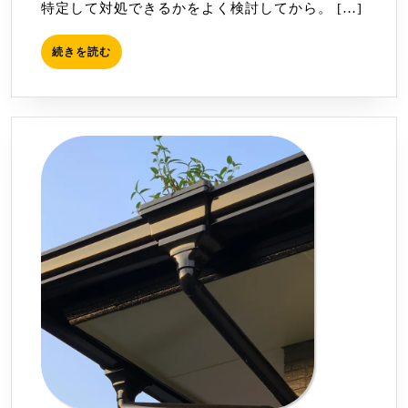
特定して対処できるかをよく検討してから。 […]
ら
し
続
続きを読む
建
き
物
を
読
管
む
理
の
ハ
チ
対
策