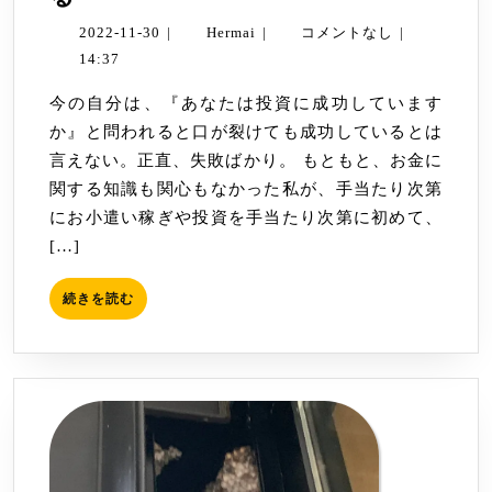
状
2022-
Hermai
2022-11-30
|
Hermai
|
コメントなし
|
に
11-
14:37
疑
30
今の自分は、『あなたは投資に成功しています
問
か』と問われると口が裂けても成功しているとは
を
言えない。正直、失敗ばかり。 もともと、お金に
持
関する知識も関心もなかった私が、手当たり次第
つ
にお小遣い稼ぎや投資を手当たり次第に初めて、
こ
[…]
と
か
続
続きを読む
ら
き
は
を
読
じ
む
ま
る