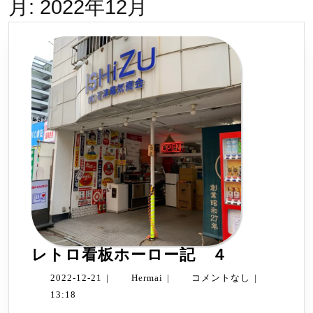
月:
2022年12月
レ
レトロ看板ホーロー記 ４
ト
2022-
Hermai
2022-12-21
|
Hermai
|
コメントなし
|
ロ
12-
13:18
看
21