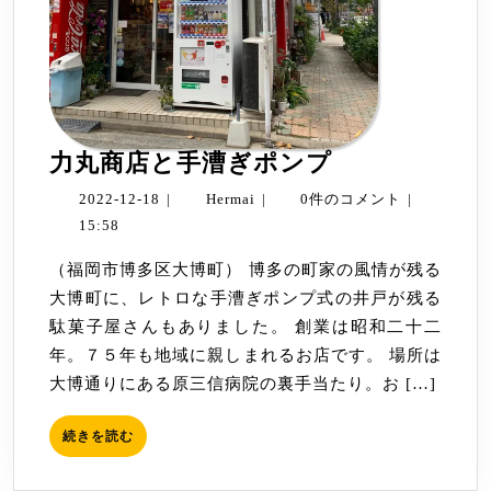
力
力丸商店と手漕ぎポンプ
丸
2022-
Hermai
2022-12-18
|
Hermai
|
0件のコメント
|
商
12-
15:58
店
18
（福岡市博多区大博町） 博多の町家の風情が残る
と
大博町に、レトロな手漕ぎポンプ式の井戸が残る
手
駄菓子屋さんもありました。 創業は昭和二十二
漕
年。７５年も地域に親しまれるお店です。 場所は
ぎ
大博通りにある原三信病院の裏手当たり。お […]
ポ
ン
続
続きを読む
プ
き
を