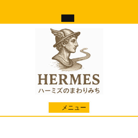
コ
ン
テ
ン
ツ
へ
ス
キ
ッ
プ
メニュー
メ
ニ
ュ