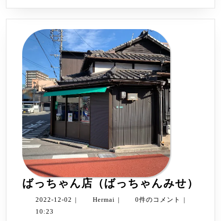
を
読
む
ば
ばっちゃん店（ばっちゃんみせ）
っ
2022-
Hermai
2022-12-02
|
Hermai
|
0件のコメント
|
ち
12-
10:23