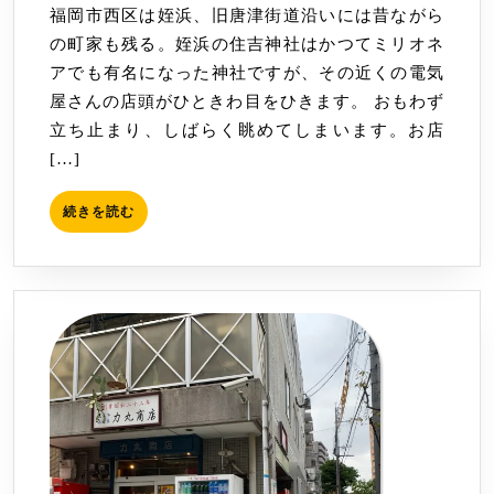
福岡市西区は姪浜、旧唐津街道沿いには昔ながら
板
の町家も残る。姪浜の住吉神社はかつてミリオネ
ホ
アでも有名になった神社ですが、その近くの電気
ー
屋さんの店頭がひときわ目をひきます。 おもわず
ロ
立ち止まり、しばらく眺めてしまいます。お店
ー
[…]
記
４
続
続きを読む
き
を
読
む