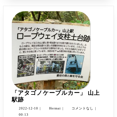
読
む
「アタゴノケーブルカー」 山上
「ア
駅跡
タ
2022-
Hermai
2022-12-10
|
Hermai
|
コメントなし
|
ゴ
12-
00:13