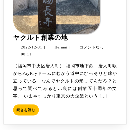
ヤ
ヤクルト創業の地
ク
2022-
Hermai
2022-12-01
|
Hermai
|
コメントなし
|
ル
12-
00:11
ト
01
（福岡市中央区唐人町） 福岡市地下鉄 唐人町駅
創
からPayPayドームにむかう道中にひっそりと碑が
業
立っている。なんでヤクルトの形してんだろ？と
の
思って調べてみると…裏には創業五十周年の文
地
字。 いまやすっかり東京の大企業という […]
続
続きを読む
き
を
読