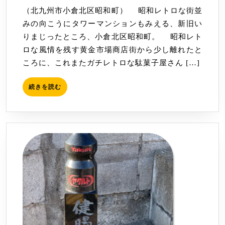
ゃ
02
（北九州市小倉北区昭和町） 昭和レトロな街並
ん
みの向こうにタワーマンションもみえる、新旧い
店
りまじったところ、小倉北区昭和町。 昭和レト
（ば
ロな風情を残す黄金市場商店街から少し離れたと
っ
ころに、これまたガチレトロな駄菓子屋さん […]
ち
ゃ
続
続きを読む
ん
き
み
を
読
せ）
む