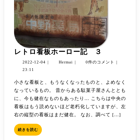
レ
レトロ看板ホーロー記 ３
ト
2022-
Hermai
2022-12-04
|
Hermai
|
0件のコメント
|
ロ
12-
23:11
看
04
小さな看板と、もうなくなったものと、よめなく
板
なっているもの。 昔からある駄菓子屋さんととも
ホ
に、今も健在なものもあったり… こちらは中央の
ー
看板はもう読めないほど老朽化していますが、左
ロ
右の縦型の看板はまだ健在。 なお、調べて […]
ー
記
続
続きを読む
３
き