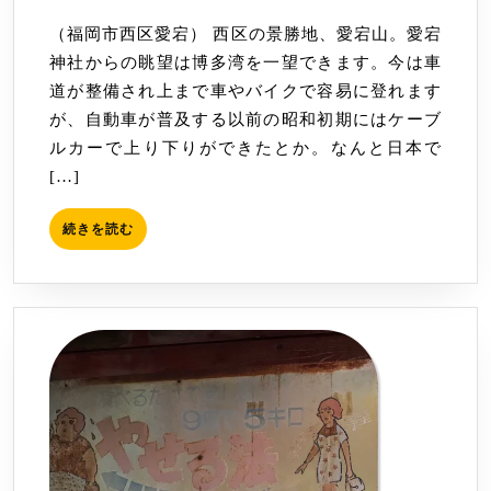
ノ
10
（福岡市西区愛宕） 西区の景勝地、愛宕山。愛宕
ケ
神社からの眺望は博多湾を一望できます。今は車
ー
道が整備され上まで車やバイクで容易に登れます
ブ
が、自動車が普及する以前の昭和初期にはケーブ
ル
ルカーで上り下りができたとか。なんと日本で
カ
[…]
ー」
山
続
続きを読む
上
き
駅
を
読
跡
む