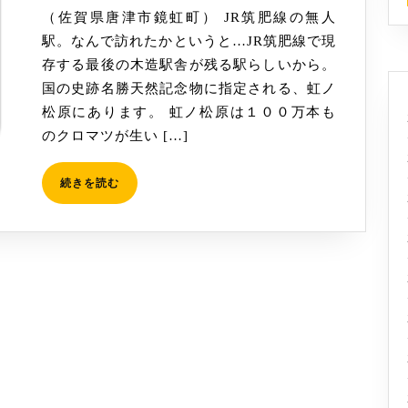
19
（佐賀県唐津市鏡虹町） JR筑肥線の無人
原
駅。なんで訪れたかというと…JR筑肥線で現
駅
存する最後の木造駅舎が残る駅らしいから。
（に
国の史跡名勝天然記念物に指定される、虹ノ
じ
松原にあります。 虹ノ松原は１００万本も
の
のクロマツが生い […]
ま
つ
続
続きを読む
ば
き
ら
を
え
読
む
き）