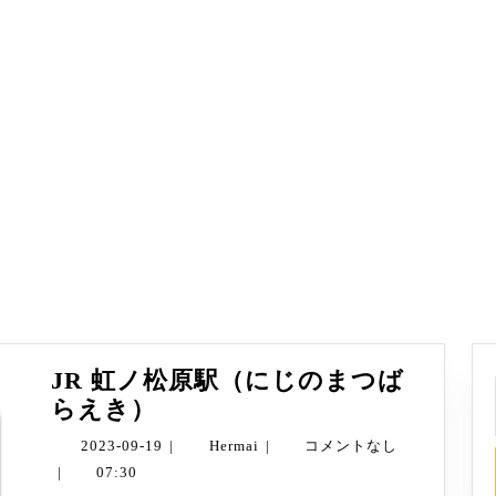
JR 虹ノ松原駅（にじのまつば
JR
らえき）
虹
2023-
Hermai
2023-09-19
|
Hermai
|
コメントなし
ノ
09-
|
07:30
松