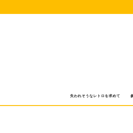
コ
ン
テ
ン
ツ
へ
ス
キ
ッ
プ
失われそうなレトロを求めて