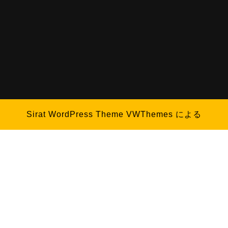
Sirat WordPress Theme
VWThemes による