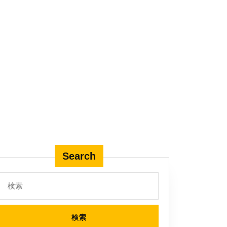
Search
検
索: