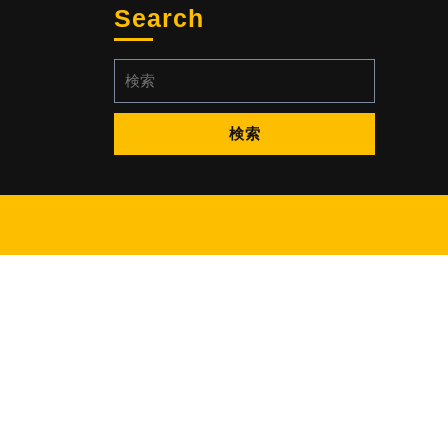
Search
検
索: