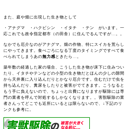
また、庭や畑に出現した生き物として
・アナグマ ・ハクビシン ・イタチ ・テン がいます。一
応これでも政令指定都市（の田舎）に住んでるんですが…。。
なかでも厄介なのがアナグマ。畑の作物、特にスイカを荒らし
にやってきます。食べごろになる丁度のタイミングですべて食
べられてしまうあの
無力感
ときたら…。
築年数の経過した家の場合、こうした生き物が床下に住みつい
たり、イタチやテンなどの小型の生き物だとほんの少しの隙間
から天井裏に入り込んだりとかなり厄介です。住むだけで虫を
持ち込んだり、糞尿をしたりと被害がでてきます。こうなると
もう手に負えないので、ちょっと出費になりますが駆除には専
門の業者を呼んで対処するしかなくなります。。害獣駆除の業
者さんってどこでも近所にいるとは限らないので、↓下記のリ
ンクも参考に。