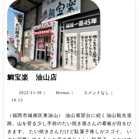
鯛
鯛宝楽 油山店
宝
楽
2022-
Hermai
2022-11-30
|
Hermai
|
コメントなし
|
11-
油
10:15
30
山
（福岡市城南区東油山） 油山展望台に続く油山観光道
店
路。山を登る少し手前のたい焼き屋さんの看板が目をひ
きます。 たい焼きさんだけど駄菓子推しがスゴイ。 い