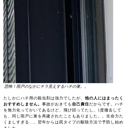
恐怖！雨戸のなかにチラ見えするハチの巣。。
たしかにハチ用の殺虫剤は強力でしたが、
他の人にはまったく
おすすめしません。
事故がおきても
自己責任
だからです。ハチ
を無力化ってかいてあるけど、飛び回ってたし。1度撤去して
も、同じ雨戸に巣を再建されたこともありました。。生命力た
くましすぎる…。翌年からは罠タイプの駆除方法で予防し始め