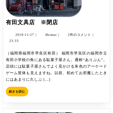
有
有田文具店 ※閉店
田
文
2019-
Hermai
2019-11-27
|
Hermai
|
2件のコメント
|
11-
具
23:33
27
店
（福岡県福岡市早良区有田） 福岡市早良区の福岡市立
※
有田小学校の角にある駄菓子屋さん。通称“ありぶん”。
閉
店頭には駄菓子屋さんでよく見かける朱色のアーケード
店
ゲーム筐体も見えますね。以前、初めてお邪魔したとき
にはあまりに久しぶ […]
続
続きを読む
き
を
読
む