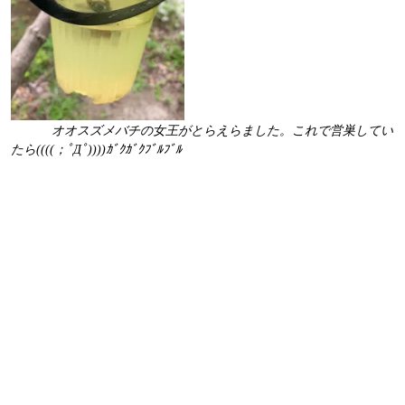
見事に
オオスズメバチの女王がとらえらました。これで営巣してい
たら((((；ﾟДﾟ))))ｶﾞｸｶﾞｸﾌﾞﾙﾌﾞﾙ