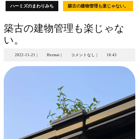
ハーミズのまわりみち
築古の建物管理も楽じゃない。
築古の建物管理も楽じゃな
い。
2022-
Hermai
2022-11-21
|
Hermai
|
コメントなし
|
16:43
11-
21