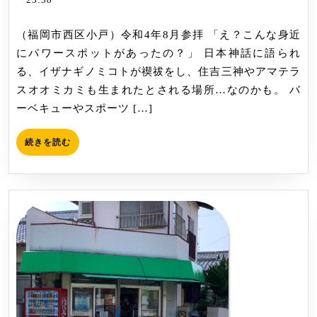
神
14
宮
（福岡市西区小戸）令和4年8月参拝 「え？こんな身近
にパワースポットがあったの？」 日本神話に語られ
る、イザナギノミコトが禊祓をし、住吉三神やアマテラ
スオオミカミも生まれたとされる場所…なのかも。 バ
ーベキューやスポーツ […]
続
続きを読む
き
を
読
む