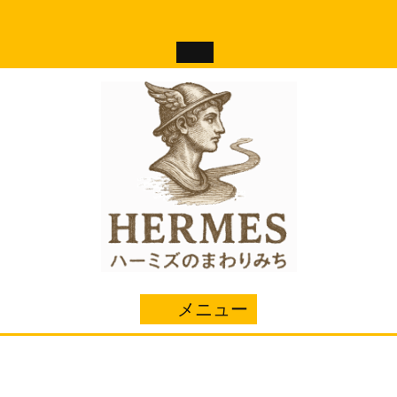
コ
ン
テ
ン
ツ
へ
ス
キ
ッ
プ
メニュー
メ
ニ
ュ