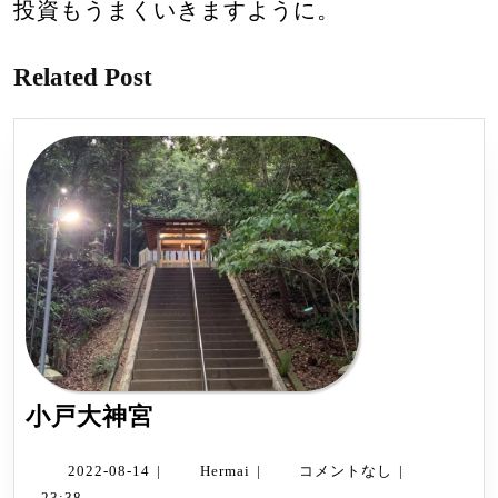
投資もうまくいきますように。
Related Post
小
小戸大神宮
戸
大
2022-
Hermai
2022-08-14
|
Hermai
|
コメントなし
|
08-
23:38