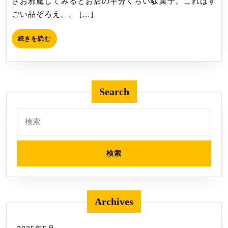
ざお邪魔してみるとお店の半分くらい駄菓子。これはす
ごい品ぞろえ。。 […]
続
続きを読む
き
を
読
む
Search
検
索:
Archives