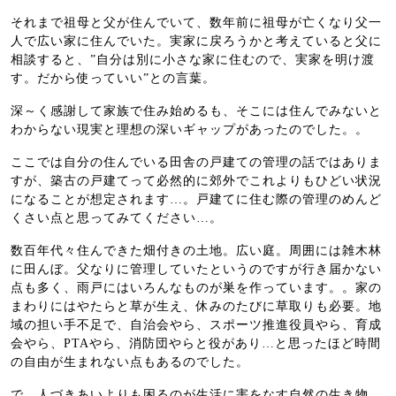
それまで祖母と父が住んでいて、数年前に祖母が亡くなり父一
人で広い家に住んでいた。実家に戻ろうかと考えていると父に
相談すると、”自分は別に小さな家に住むので、実家を明け渡
す。だから使っていい”との言葉。
深～く感謝して家族で住み始めるも、そこには住んでみないと
わからない現実と理想の深いギャップがあったのでした。。
ここでは自分の住んでいる田舎の戸建ての管理の話ではありま
すが、築古の戸建てって必然的に郊外でこれよりもひどい状況
になることが想定されます…。戸建てに住む際の管理のめんど
くさい点と思ってみてください…。
数百年代々住んできた畑付きの土地。広い庭。周囲には雑木林
に田んぼ。父なりに管理していたというのですが行き届かない
点も多く、雨戸にはいろんなものが巣を作っています。。家の
まわりにはやたらと草が生え、休みのたびに草取りも必要。地
域の担い手不足で、自治会やら、スポーツ推進役員やら、育成
会やら、PTAやら、消防団やらと役があり…と思ったほど時間
の自由が生まれない点もあるのでした。
で、人づきあいよりも困るのが生活に害をなす自然の生き物。