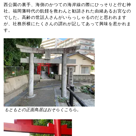
西公園の裏手、海側のかつての海岸線の際にひっそりと佇む神
社。福岡藩時代の飢饉を救わんと勧請された由緒あるお宮なの
でした。高齢の世話人さんがいらっしゃるのだと思われます
が、社務所横にたくさんの謂れが記してあって興味を惹かれま
す。
もともとの正面鳥居はおそらくこちら。