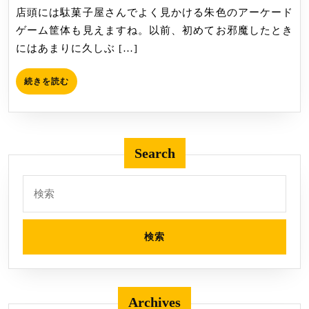
店頭には駄菓子屋さんでよく見かける朱色のアーケード
店
ゲーム筐体も見えますね。以前、初めてお邪魔したとき
にはあまりに久しぶ […]
続
続きを読む
き
を
読
む
Search
検
索:
Archives