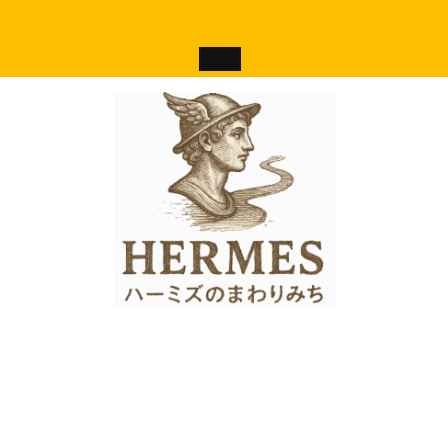
コ
ン
テ
ン
ツ
へ
ス
キ
ッ
プ