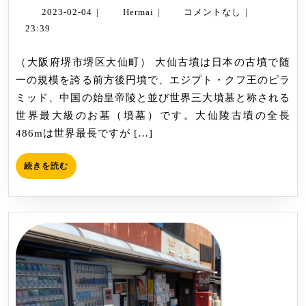
陵
2023-
Hermai
2023-02-04
|
Hermai
|
コメントなし
|
古
02-
23:39
04
墳
（大阪府堺市堺区大仙町） 大仙古墳は日本の古墳で随
（仁
一の規模を誇る前方後円墳で、エジプト・クフ王のピラ
徳
ミッド、中国の始皇帝陵と並び世界三大墳墓と称される
天
世界最大級のお墓（墳墓）です。大仙陵古墳の全長
皇
486mは世界最長ですが […]
陵）
中
続
続きを読む
百
き
舌
を
読
鳥
む
古
墳
群