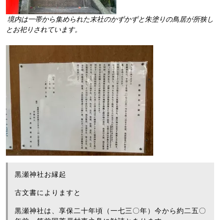
境内は一帯から集められた末社のかずかずと朱塗りの鳥居が所狭し
とお祀りされています。
黒瀬神社お縁起
古文書によりますと
黒瀬神社は、享保二十年頃（一七三〇年）今から約二五〇