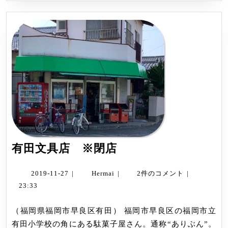
読
む
有
有田文具店 ※閉店
田
文
2019-
Hermai
2019-11-27
|
Hermai
|
2件のコメント
|
11-
具
23:33
27
店
（福岡県福岡市早良区有田） 福岡市早良区の福岡市立
※
有田小学校の角にある駄菓子屋さん。通称“ありぶん”。
閉