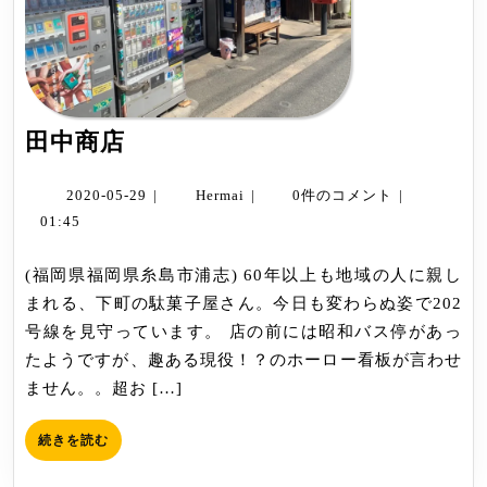
田
田中商店
中
商
2020-
Hermai
2020-05-29
|
Hermai
|
0件のコメント
|
店
05-
01:45
29
(福岡県福岡県糸島市浦志) 60年以上も地域の人に親し
まれる、下町の駄菓子屋さん。今日も変わらぬ姿で202
号線を見守っています。 店の前には昭和バス停があっ
たようですが、趣ある現役！？のホーロー看板が言わせ
ません。。超お […]
続
続きを読む
き
を