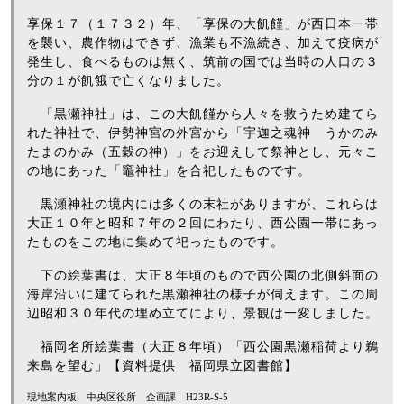
享保１７（１７３２）年、「享保の大飢饉」が西日本一帯
を襲い、農作物はできず、漁業も不漁続き、加えて疫病が
発生し、食べるものは無く、筑前の国では当時の人口の３
分の１が飢餓で亡くなりました。
「黒瀬神社」は、この大飢饉から人々を救うため建てら
れた神社で、伊勢神宮の外宮から「宇迦之魂神 うかのみ
たまのかみ（五穀の神）」をお迎えして祭神とし、元々こ
の地にあった「竈神社」を合祀したものです。
黒瀬神社の境内には多くの末社がありますが、これらは
大正１０年と昭和７年の２回にわたり、西公園一帯にあっ
たものをこの地に集めて祀ったものです。
下の絵葉書は、大正８年頃のもので西公園の北側斜面の
海岸沿いに建てられた黒瀬神社の様子が伺えます。この周
辺昭和３０年代の埋め立てにより、景観は一変しました。
福岡名所絵葉書（大正８年頃）「西公園黒瀬稲荷より鵜
来島を望む」【資料提供 福岡県立図書館】
現地案内板 中央区役所 企画課 H23R-S-5