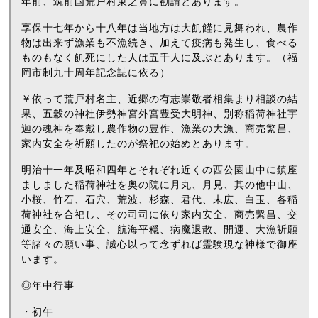
年前、筑前国荒戸村東之鼻に勧請とあります。
享保十七年から十八年は当地方は大飢饉に見舞われ、農作
物は出来ず漁業も不漁続き、加えて疫病も発生し、食べる
ものもなく飢死にした人は五千人に及ぶとあります。（福
岡市制九十周年記念誌に依る）
￥依って荒戸村名主、近郷の有志崇敬者相集まり相談の結
果、五穀の神社伊勢神宮外宮豊受大明神、別称稲荷神社宇
迦の魂神を奉戴し農作物の豊作、漁業の大漁、商売繁昌、
家内安全を祈願したのが祭祀の始めとあります。
明治十一年及昭和四年とそれぞれ近くの西公園山中に鎮座
ましました稲荷神社を奥の院に月丸、月見、其の他中山、
小桜、竹石、石穴、荒波、杉森、君代、末広、白玉、各稲
荷神社を合祀し、その司司に依り家内安全、商売繫昌、交
通安全、海上安全、航海平穏、病魔退散、開運、大漁祈願
等諸々の願い事、誠心以って念ずれば霊験現な神様で御座
います。
◎年中行事
・初午