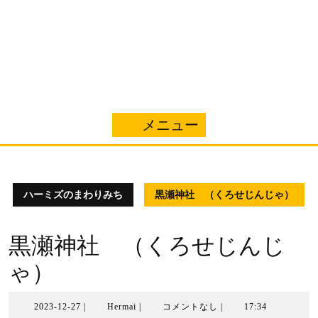
メニュー
メ
ニ
ュ
ハーミズのまわりみち
黒瀬神社 （くろせじんじゃ）
ー
黒瀬神社 （くろせじんじ
ゃ）
2023-
Hermai
2023-12-27
|
Hermai
|
コメントなし
|
17:34