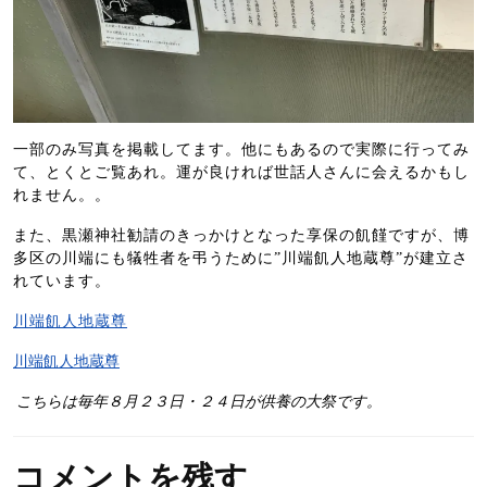
一部のみ写真を掲載してます。他にもあるので実際に行ってみ
て、とくとご覧あれ。運が良ければ世話人さんに会えるかもし
れません。。
また、黒瀬神社勧請のきっかけとなった享保の飢饉ですが、博
多区の川端にも犠牲者を弔うために”川端飢人地蔵尊”が建立さ
れています。
川端飢人地蔵尊
川端飢人地蔵尊
こちらは毎年８月２３日・２４日が供養の大祭です。
コメントを残す