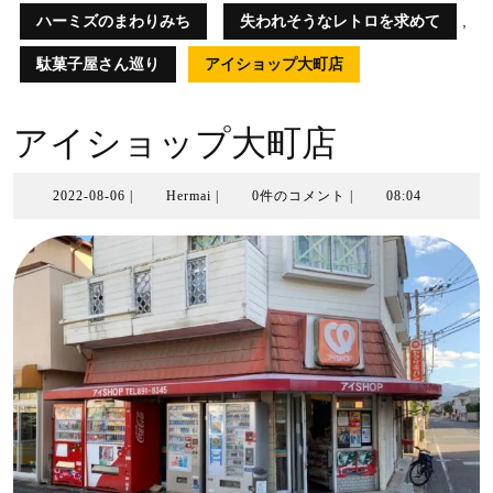
ハーミズのまわりみち
失われそうなレトロを求めて
,
駄菓子屋さん巡り
アイショップ大町店
アイショップ大町店
2022-
Hermai
2022-08-06
|
Hermai
|
0件のコメント
|
08:04
08-
06