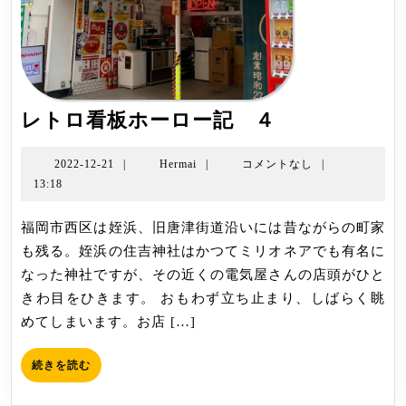
レ
レトロ看板ホーロー記 ４
ト
ロ
2022-
Hermai
2022-12-21
|
Hermai
|
コメントなし
|
12-
13:18
看
21
板
福岡市西区は姪浜、旧唐津街道沿いには昔ながらの町家
ホ
も残る。姪浜の住吉神社はかつてミリオネアでも有名に
ー
なった神社ですが、その近くの電気屋さんの店頭がひと
ロ
きわ目をひきます。 おもわず立ち止まり、しばらく眺
ー
めてしまいます。お店 […]
記
４
続
続きを読む
き
を