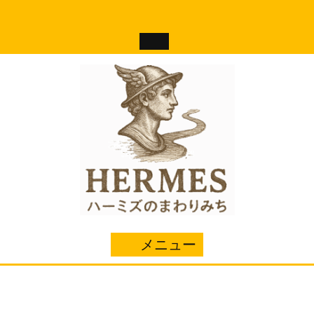
コ
ン
テ
ン
ツ
へ
ス
キ
ッ
プ
メニュー
メ
ニ
ュ