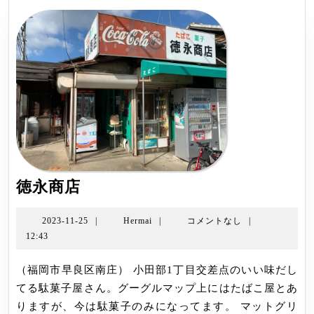
ゲ
ー
シ
ョ
ン
徳
徳永商店
永
商
2023-
Hermai
2023-11-25
|
Hermai
|
コメントなし
|
11-
12:43
店
25
（福岡市早良区南庄） 小田部1丁目交差点のいい味だし
てる駄菓子屋さん。グーグルマップ上にはたばこ屋とあ
りますが、今は駄菓子のみになってます。 マットグリ