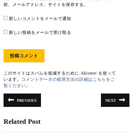
前、メールアドレス、サイトを保存する。
新しいコメントをメールで通知
新しい投稿をメールで受け取る
このサイトはスパムを低減するために Akismet を使って
います。
コメントデータの処理方法の詳細はこちらをご
覧ください
。
投
PREVIOUS
NEXT
前
次
稿
の
の
投
投
ナ
稿:
稿:
Related Post
ビ