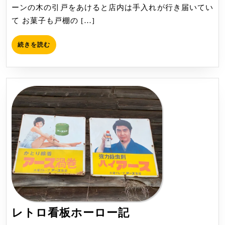
ーンの木の引戸をあけると店内は手入れが行き届いてい
て お菓子も戸棚の […]
続
続きを読む
き
を
読
む
レ
レトロ看板ホーロー記