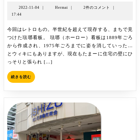
ト
ロ
2022-
Hermai
2022-11-04
|
Hermai
|
2件のコメント
|
11-
17:44
看
04
板
今回はレトロもの。半世紀を超えて現存する、まちで見
ホ
つけた琺瑯看板。 琺瑯（ホーロー）看板は1889年ごろ
ー
から作成され、1975年ごろまでに姿を消していった…
ロ
とウィキにもありますが、現在もたまーに住宅の壁にひ
ー
っそりと張られ […]
記
続
続きを読む
き
を
読
む