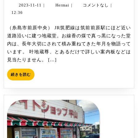
蔵
2023-
Hermai
2023-11-11
|
Hermai
|
コメントなし
|
11-
尊
12:36
11
（か
（糸島市前原中央） JR筑肥線は筑前前原駅にほど近い
の
道路沿いに建つ地蔵堂。お線香の煤で真っ黒になった堂
う
内は、長年大切にされて積み重ねてきた年月を物語って
じ
います。 叶地蔵尊、とあるだけで詳しい案内板などは
ぞ
見当たりません。 […]
う
そ
続
続きを読む
ん）
き
を
読
む