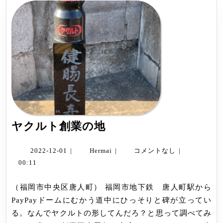
ヤ
ヤクルト創業の地
ク
ル
2022-
Hermai
2022-12-01
|
Hermai
|
コメントなし
|
12-
ト
00:11
01
創
（福岡市中央区唐人町） 福岡市地下鉄 唐人町駅から
業
PayPayドームにむかう道中にひっそりと碑が立ってい
の
る。なんでヤクルトの形してんだろ？と思って調べてみ
地