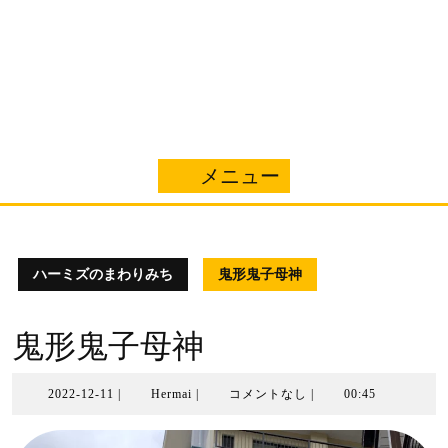
メニュー
メ
ニ
ュ
ハーミズのまわりみち
鬼形鬼子母神
ー
鬼形鬼子母神
2022-
Hermai
2022-12-11
|
Hermai
|
コメントなし
|
00:45
12-
11