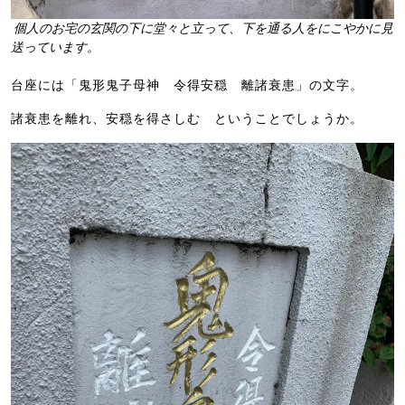
個人のお宅の玄関の下に堂々と立って、下を通る人をにこやかに見
送っています。
台座には「鬼形鬼子母神 令得安穏 離諸衰患」の文字。
諸衰患を離れ、安穏を得さしむ ということでしょうか。