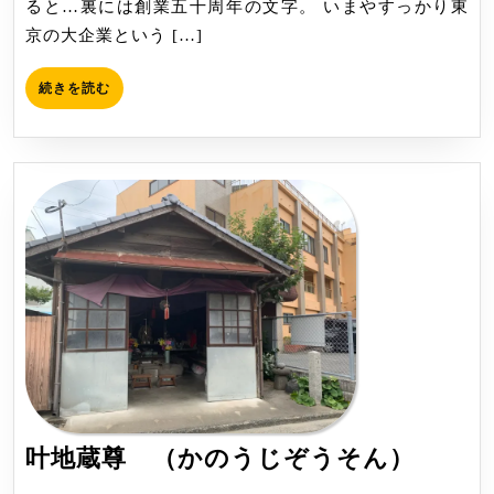
ると…裏には創業五十周年の文字。 いまやすっかり東
京の大企業という […]
続
続きを読む
き
を
読
む
叶
叶地蔵尊 （かのうじぞうそん）
地