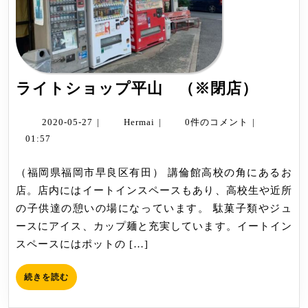
ラ
ライトショップ平山 （※閉店）
イ
ト
2020-
Hermai
2020-05-27
|
Hermai
|
0件のコメント
|
05-
シ
01:57
27
ョ
（福岡県福岡市早良区有田） 講倫館高校の角にあるお
ッ
店。店内にはイートインスペースもあり、高校生や近所
プ
の子供達の憩いの場になっています。 駄菓子類やジュ
平
ースにアイス、カップ麺と充実しています。イートイン
山
スペースにはポットの […]
（※
閉
続
続きを読む
店）
き
を