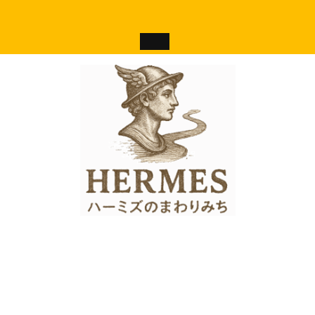
コ
ン
テ
ン
ツ
へ
ス
キ
ッ
プ